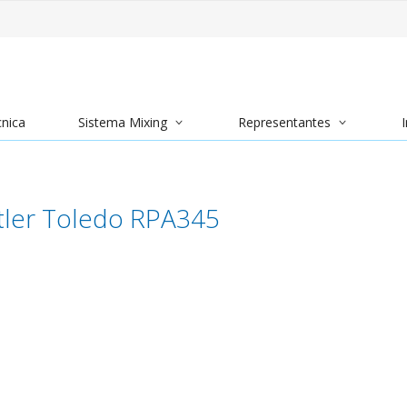
cnica
Sistema Mixing
Representantes
I
tler Toledo RPA345