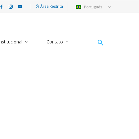
Área Restrita
Português
nstitucional
Contato